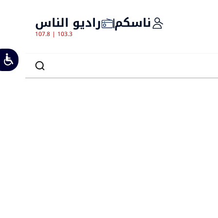
ناسكم
راديو الناس
107.8 | 103.3