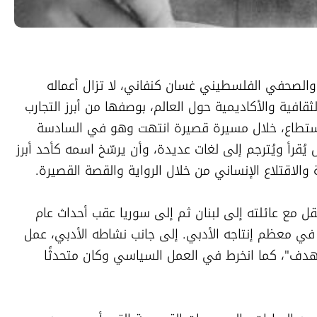
بعد أربعة وخمسين عامًا على رحيل الأديب والصحفي الفلسطيني غسان كنفاني، لا تزال أعماله 
الأدبية تحظى بحضور واسع في الأوساط الثقافية والأكاديمية حول العالم، بوصفها من أبرز التجارب 
الروائية العربية في القرن العشرين. فقد استطاع، خلال مسيرة قصيرة انتهت وهو في السادسة 
والثلاثين من عمره، أن يترك إرثًا أدبيًا ما زال يُقرأ ويُترجم إلى لغات عديدة، وأن يرسّخ اسمه كأحد أبرز 
 والاقتلاع الإنساني من خلال الرواية والقصة القصيرة.
وُلد كنفاني في مدينة عكا عام 1936، وانتقل مع عائلته إلى لبنان ثم إلى سوريا عقب أحداث عام 
1948، وهي التجربة التي انعكست بوضوح في معظم إنتاجه الأدبي. إلى جانب نشاطه الأدبي، عمل 
في الصحافة، وتولى رئاسة تحرير مجلة "الهدف"، كما انخرط في العمل السياسي وكان متحدثًا 