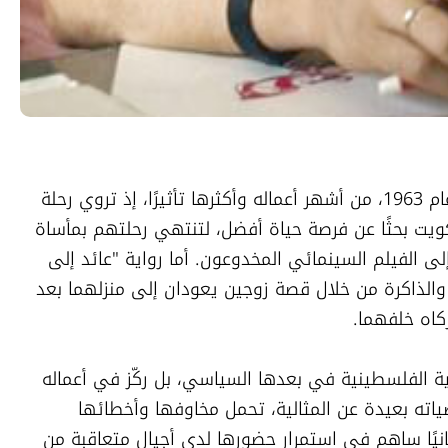
وتُعد رواية "رجال في الشمس"، الصادرة عام 1963، من أشهر أعماله وأكثرها تأثيرًا، إذ تروي رحلة 
ثلاثة فلسطينيين يحاولون الوصول إلى الكويت بحثًا عن فرصة حياة أفضل، لتنتهي رحلتهم بمأساة 
داخل خزان شاحنة، في رواية تحولت لاحقًا إلى الفيلم السينمائي المخدوعون. أما رواية "عائد إلى 
حيفا"، فقد تناولت أسئلة الهوية والانتماء والذاكرة من خلال قصة زوجين يعودان إلى منزلهما بعد 
ركاه خلفهما.
ولم يقتصر حضور كنفاني على تناول القضية الفلسطينية في بعدها السياسي، بل ركّز في أعماله 
على الإنسان وتجربته اليومية، فجاءت شخصياته بعيدة عن المثالية، تحمل مخاوفها وأخطائها 
وتناقضاتها، وهو ما منح نصوصه بعدًا إنسانيًا ساهم في استمرار حضورها لدى أجيال متعاقبة من 