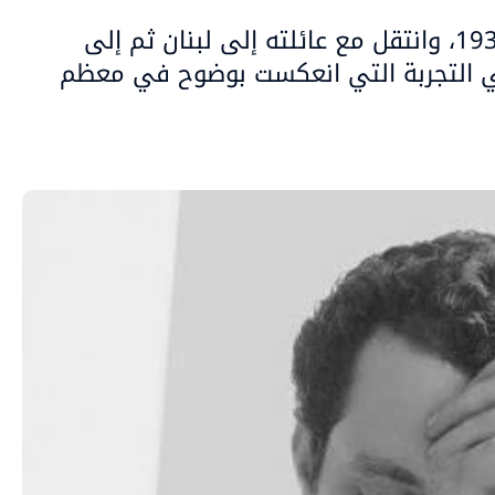
وُلد كنفاني في مدينة عكا عام 1936، وانتقل مع عائلته إلى لبنان ثم إلى
ب أحداث عام 1948، وهي التجربة التي انعكست بوضوح في معظم