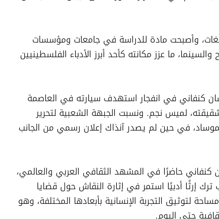
وتُرجمت مؤلفات كنفاني إلى العديد من اللغات، وأصبحت مادة للدراسة في جامعات ومؤسسات 
أكاديمية، كما اقتُبست بعض أعماله للمسرح والسينما، ما عزز مكانته كأحد أبرز الأدباء الفلسطينيين 
وفي الثامن من تموز/يوليو 1972، قُتل غسان كنفاني في انفجار استهدف سيارته في العاصمة 
اللبنانية بيروت، وأسفر أيضًا عن مقتل ابنة شقيقته، لميس نجم. ونسبت الجبهة الشعبية لتحرير 
فلسطين وعدد من المصادر العملية إلى الموساد، في حين لم يصدر آنذاك إعلان رسمي من الجانب 
وبعد 54 عامًا على رحيله، ما زال اسم غسان كنفاني حاضرًا في المشهد الثقافي العربي والعالمي، 
ليس فقط بوصفه روائيًا وصحفيًا، بل ككاتب ترك إرثًا أدبيًا استمر في إثارة النقاش حول قضايا 
الهوية والذاكرة واللجوء، وجعل من الأدب مساحة لتوثيق التجربة الإنسانية بأبعادها المختلفة، وهو 
افية حتى اليوم.