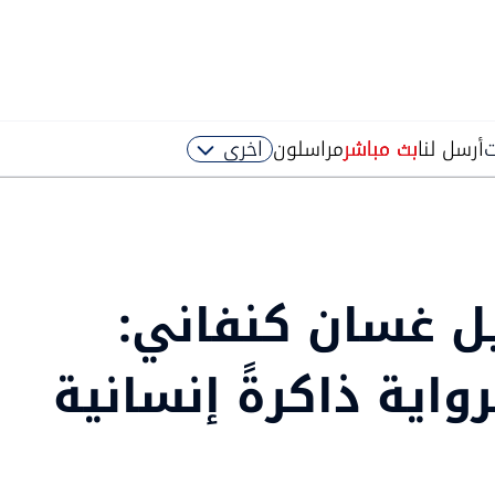
ت
أرسل لنا
بث مباشر
مراسلون
اخرى
حيل غسان كنفاني:
واية ذاكرةً إنسانية