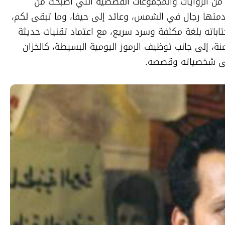
وخلال سنوات قليلة، قدّم كنفاني مجموعة من الروايات والمجموعات القصصية التي أصبحت من 
كلاسيكيات الأدب العربي الحديث، وفي مقدمتها رجال في الشمس، وعائد إلى حيفا، وما تبقى لكم، 
وأرض البرتقال الحزين، وأم سعد. وتميزت كتاباته بلغة مكثفة وسرد سريع، مع اعتماد تقنيات حديثة 
مثل تعدد الأصوات والاسترجاع وتداخل الأزمنة، إلى جانب توظيف الرموز اليومية البسيطة، كالخزان 
 على شخصياته وقصصه.