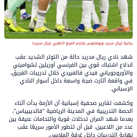
رباعية لريال مدريد ويوفنتوس يقتحم المربع الذهبي
(
ريال مدريد
)
شهد نادي ريال مدريد حالة من التوتر الشديد عقب 
اندلاع اشتباك قوي بين الفرنسي أوريلين تشواميني 
والأوروجوياني فيدي فالفيردي خلال تدريبات الفريق، 
في واقعة أثارت ضجة واسعة داخل أسوار النادي 
الإسباني.
وكشفت تقارير صحفية إسبانية أن الأزمة بدأت أثناء 
الحصة التدريبية في المدينة الرياضية "فالديبيباس"، 
بعدما شهد المران تدخلات قوية والتحامات عنيفة بين 
عدد من اللاعبين، قبل أن تتطور الأمور سريعًا عقب 
نهاية التدريبات داخل غرفة الملابس.