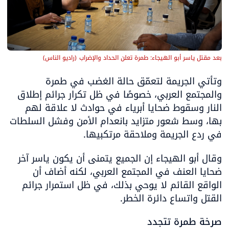
بعد مقتل ياسر أبو الهيجاء: طمرة تعلن الحداد والإضراب
(
راديو الناس
)
وتأتي الجريمة لتعمّق حالة الغضب في طمرة 
والمجتمع العربي، خصوصًا في ظل تكرار جرائم إطلاق 
النار وسقوط ضحايا أبرياء في حوادث لا علاقة لهم 
بها، وسط شعور متزايد بانعدام الأمن وفشل السلطات 
في ردع الجريمة وملاحقة مرتكبيها.
وقال أبو الهيجاء إن الجميع يتمنى أن يكون ياسر آخر 
ضحايا العنف في المجتمع العربي، لكنه أضاف أن 
الواقع القائم لا يوحي بذلك، في ظل استمرار جرائم 
القتل واتساع دائرة الخطر.
صرخة طمرة تتجدد