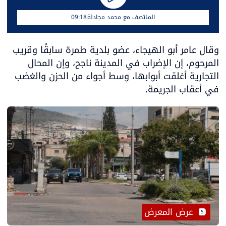
المنتصف مع محمد مجادلة
09:18
وقال عامر أبو الهيجاء، عضو بلدية طمرة سابقًا وقريب 
المرحوم، إن الإضراب في المدينة ناجح، وإن المحال 
التجارية أغلقت أبوابها، وسط أجواء من الحزن والغضب 
في أعقاب الجريمة.
 عرض المعرض
5