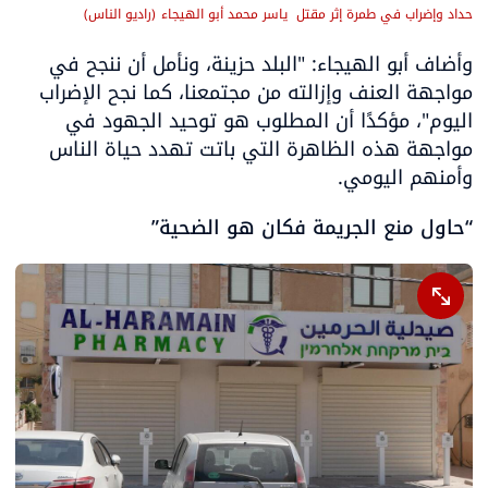
حداد وإضراب في طمرة إثر مقتل  ياسر محمد أبو الهيجاء
(
راديو الناس
)
وأضاف أبو الهيجاء: "البلد حزينة، ونأمل أن ننجح في 
مواجهة العنف وإزالته من مجتمعنا، كما نجح الإضراب 
اليوم"، مؤكدًا أن المطلوب هو توحيد الجهود في 
مواجهة هذه الظاهرة التي باتت تهدد حياة الناس 
وأمنهم اليومي.
“حاول منع الجريمة فكان هو الضحية”