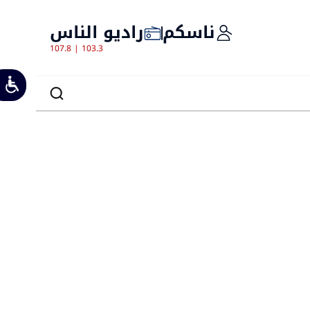
ناسكم
راديو الناس
107.8 | 103.3