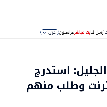
ت
أرسل لنا
بث مباشر
مراسلون
اخرى
لجليل: استدرج
نترنت وطلب منهم