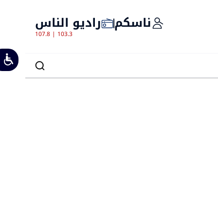
ناسكم
راديو الناس
107.8 | 103.3