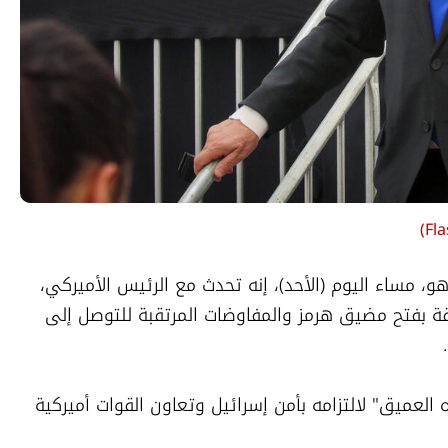
)
Fl
قال رئيس الوزراء الإسرائيلي، بنيامين نتنياهو، مساء اليوم (الأحد)، إنه تحدث مع الرئيس الأميركي، 
دونالد ترامب، بشأن مذكرة التفاهم المتعلقة بفتح مضيق هرمز والمفاوضات المرتقبة للتوصل إلى 
وأضاف نتنياهو أنه أعرب لترامب عن "تقديره العميق" لالتزامه بأمن إسرائيل وتعاون القوات أميركية 