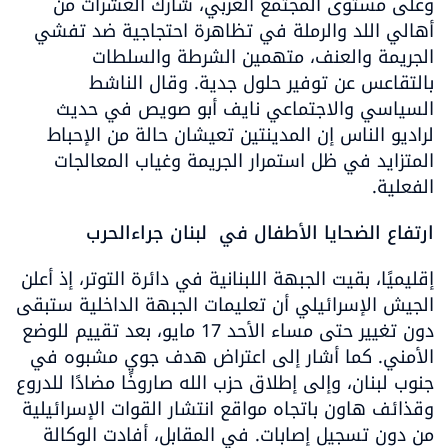
وعلى مستوى المجتمع العربي، شارك العشرات من 
أهالي اللد والرملة في تظاهرة احتجاجية ضد تفشي 
الجريمة والعنف، متهمين الشرطة والسلطات 
بالتقاعس عن توفير حلول جدية. وقال الناشط 
السياسي والاجتماعي نايف أبو صويص في حديث 
لراديو الناس إن المدينتين تعيشان حالة من الإحباط 
المتزايد في ظل استمرار الجريمة وغياب المعالجات 
الفعلية.
ارتفاع الضحايا الأطفال في  لبنان جراءالحرب
إقليميًا، بقيت الجبهة اللبنانية في دائرة التوتر، إذ أعلن 
الجيش الإسرائيلي أن تعليمات الجبهة الداخلية ستبقى 
دون تغيير حتى مساء الأحد 17 مايو، بعد تقييم للوضع 
الأمني. كما أشار إلى اعتراض هدف جوي مشبوه في 
جنوب لبنان، وإلى إطلاق حزب الله صاروخًا مضادًا للدروع 
وقذائف هاون باتجاه مواقع انتشار القوات الإسرائيلية 
من دون تسجيل إصابات. في المقابل، أفادت الوكالة 