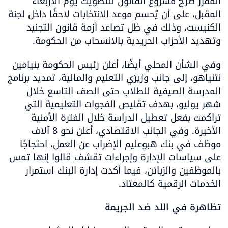
المقرر طرح مشروع القانون للتصويت يوم الأربعاء 
المقبل، على أن يُحسم موعد الانتخابات لاحقًا داخل لجنة 
الكنيست، وذلك في ظل تصاعد أزمة قانون التجنيد 
وتهديد الأحزاب الحريدية بالانسحاب من الحكومة.
وفي الشأن المحلي أيضًا، أعلن رئيس الحكومة بنيامين 
نتنياهو، إلى جانب وزيرَي التعليم والمالية، تمديد برنامج 
المدرسة الصيفية للطلاب حتى الصف التاسع خلال 
شهر يوليو، بهدف تقليص الفجوات التعليمية التي 
تراكمت بفعل تعطيل الدراسة خلال الفترة الأمنية 
الأخيرة. وفي الجانب الاقتصادي، أعلن نحو 8 آلاف 
موظف في بنك هبوعليم الإضراب عن العمل، احتجاجًا 
على سياسات الإدارة وإجراءات تقشف قالوا إنها تمس 
بالموظفين والزبائن، فيما أكدت إدارة البنك استمرار 
الخدمات الرقمية كالمعتاد.
تظاهرة في اللد ضد الجريمة