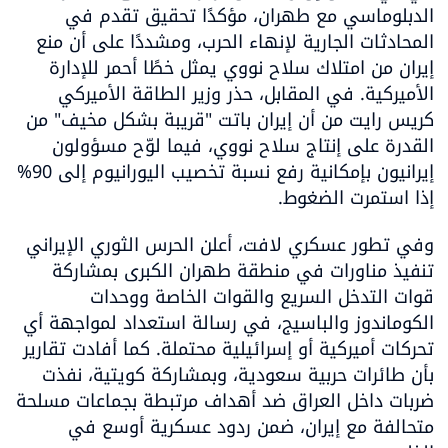
الدبلوماسي مع طهران، مؤكدًا تحقيق تقدم في 
المحادثات الجارية لإنهاء الحرب، ومشددًا على أن منع 
إيران من امتلاك سلاح نووي يمثل خطًا أحمر للإدارة 
الأميركية. في المقابل، حذر وزير الطاقة الأميركي 
كريس رايت من أن إيران باتت "قريبة بشكل مخيف" من 
القدرة على إنتاج سلاح نووي، فيما لوّح مسؤولون 
إيرانيون بإمكانية رفع نسبة تخصيب اليورانيوم إلى 90% 
إذا استمرت الضغوط.
وفي تطور عسكري لافت، أعلن الحرس الثوري الإيراني 
تنفيذ مناورات في منطقة طهران الكبرى بمشاركة 
قوات التدخل السريع والقوات الخاصة ووحدات 
الكوماندوز والباسيج، في رسالة استعداد لمواجهة أي 
تحركات أميركية أو إسرائيلية محتملة. كما أفادت تقارير 
بأن طائرات حربية سعودية، وبمشاركة كويتية، نفذت 
ضربات داخل العراق ضد أهداف مرتبطة بجماعات مسلحة 
متحالفة مع إيران، ضمن ردود عسكرية أوسع في 