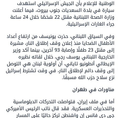
الوطنية للإعلام بأن الجيش الإسرائيلي استهدف 
سيارة في بلدة السعديات جنوب بيروت، فيما أعلنت 
وزارة الصحة اللبنانية مقتل 22 شخصًا خلال 24 ساعة 
جراء الغارات الإسرائيلية.
وفي السياق اللبناني، حذرت يونيسف من ارتفاع أعداد 
الأطفال الضحايا منذ إعلان وقف إطلاق النار، مشيرة 
إلى مقتل 23 طفلًا وإصابة 93 آخرين، بينما أكد وزير 
الخارجية اللبناني يوسف رجي، خلال لقائه نظيره 
الإيطالي أنطونيو تاياني، أن أولوية لبنان هي التوصل 
إلى وقف دائم لإطلاق النار، في وقت تشترط إسرائيل 
نزع سلاح حزب الله مسبقًا.
مناورات في طهران
أما في ملف إيران، فتواصلت التحركات الدبلوماسية 
والتحذيرات العسكرية. فقد قال نائب الرئيس الأميركي 
جي دي فانس إن واشنطن تركز حاليًا على المسار 