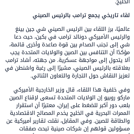
الخليج.
لقاء تاريخي يجمع ترامب بالرئيس الصيني
عالميًا، برز اللقاء بين الرئيس الصيني شي جين بينغ 
والرئيس الأميركي دونالد ترامب في بكين، حيث دعا 
شي إلى تجنب الصدام بين قوة صاعدة وأخرى قائمة، 
مؤكدًا أن التنافس بين الصين والولايات المتحدة يجب 
ألا يتحول إلى مواجهة عسكرية. من جهته، أشاد ترامب 
بعلاقته بالرئيس الصيني، مشيرًا إلى رغبة واشنطن في 
تعزيز النقاش حول التجارة والتعاون الثنائي.
وفي خلفية هذا اللقاء، قال وزير الخارجية الأميركي 
ماركو روبيو إن الولايات المتحدة تسعى لإقناع الصين 
بلعب دور أكبر للضغط على إيران، معتبرًا أن استقرار 
الممرات البحرية في الخليج يخدم المصالح الاقتصادية 
والطاقة للصين. وفي المقابل، نقلت تقارير أميركية عن 
مسؤولين قولهم إن شركات صينية تبحث صفقات 