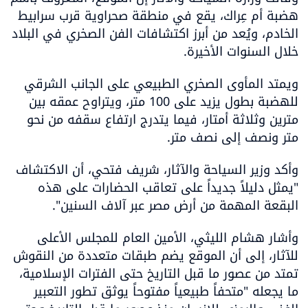
هضبة أم عِراك، يقع في منطقة صحراوية قرب سرابيط 
الخادم، ويُعد من أبرز اكتشافات الفن الصخري في البلاد 
خلال السنوات الأخيرة.
ويمتد المأوى الصخري الطبيعي على الجانب الشرقي 
للهضبة بطول يزيد على 100 متر، ويتراوح عمقه بين 
مترين وثلاثة أمتار، فيما يتدرج ارتفاع سقفه من نحو 
متر ونصف إلى نصف متر.
وأكد وزير السياحة والآثار، شريف فتحي، أن الاكتشاف 
"يمثل دليلاً جديداً على تعاقب الحضارات على هذه 
البقعة المهمة من أرض مصر عبر آلاف السنين".
وأشار هشام الليثي، الأمين العام للمجلس الأعلى 
للآثار، إلى أن الموقع يضم طبقات متعددة من النقوش 
تمتد من عصور ما قبل التاريخ حتى الفترات الإسلامية، 
ما يجعله "متحفاً طبيعياً مفتوحاً يوثق تطور التعبير 