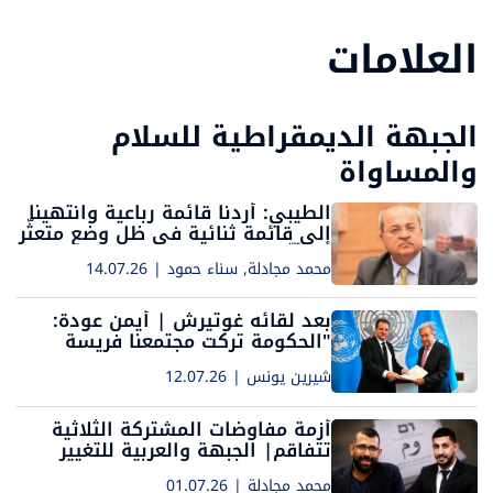
العلامات
الجبهة الديمقراطية للسلام
والمساواة
الطيبي: أردنا قائمة رباعية وانتهينا
إلى قائمة ثنائية في ظل وضع متعثّر
ومتأزّم
محمد مجادلة, سناء حمود
|
14.07.26
بعد لقائه غوتيرش | أيمن عودة:
"الحكومة تركت مجتمعنا فريسة
لعصابات الإجرام"
شيرين يونس
|
12.07.26
أزمة مفاوضات المشتركة الثلاثية
تتفاقم| الجبهة والعربية للتغيير
يتبادلان الاتهامات عبر راديو الناس
محمد مجادلة
|
01.07.26