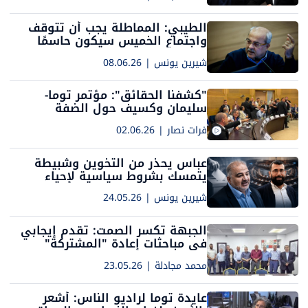
الطيبي: المماطلة يجب أن تتوقف
واجتماع الخميس سيكون حاسمًا
شيرين يونس
|
08.06.26
"كشفنا الحقائق": مؤتمر توما-
سليمان وكسيف حول الضفة
و"الترانسفير" يشعل التوتر
فرات نصار
|
02.06.26
والمشادات داخل الكنيست
عباس يحذر من التخوين وشبيطة
يتمسك بشروط سياسية لإحياء
المشتركة
شيرين يونس
|
24.05.26
الجبهة تكسر الصمت: تقدم إيجابي
في مباحثات إعادة "المشتركة"
واجتماع حاسم بعد العيد
محمد مجادلة
|
23.05.26
عايدة توما لراديو الناس: أشعر