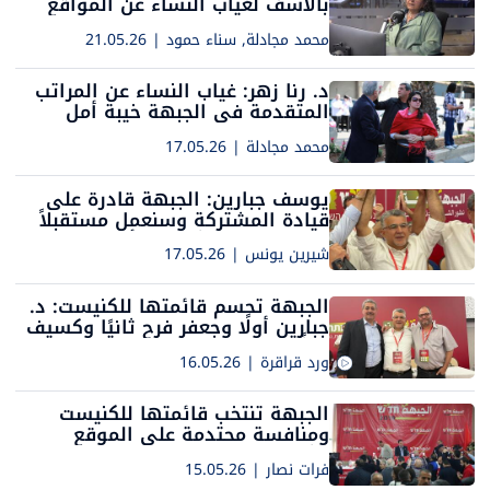
بالأسف لغياب النساء عن المواقع
المضمونة في قائمة الجبهة
محمد مجادلة, سناء حمود
|
21.05.26
د. رنا زهر: غياب النساء عن المراتب
المتقدمة في الجبهة خيبة أمل
محمد مجادلة
|
17.05.26
يوسف جبارين: الجبهة قادرة على
قيادة المشتركة وسنعمل مستقبلاً
على تحصين تمثيل المرأة في
شيرين يونس
|
17.05.26
المراتب الأولى
الجبهة تحسم قائمتها للكنيست: د.
جبارين أولًا وجعفر فرح ثانيًا وكسيف
ثالثًا
ورد قراقرة
|
16.05.26
الجبهة تنتخب قائمتها للكنيست
ومنافسة محتدمة على الموقع
الثاني
فرات نصار
|
15.05.26